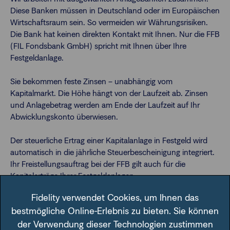
Diese Banken müssen in Deutschland oder im Europäischen
Wirtschaftsraum sein. So vermeiden wir Währungsrisiken.
Die Bank hat keinen direkten Kontakt mit Ihnen. Nur die FFB
(FIL Fondsbank GmbH) spricht mit Ihnen über Ihre
Festgeldanlage.
Sie bekommen feste Zinsen – unabhängig vom
Kapitalmarkt. Die Höhe hängt von der Laufzeit ab. Zinsen
und Anlagebetrag werden am Ende der Laufzeit auf Ihr
Abwicklungskonto überwiesen.
Der steuerliche Ertrag einer Kapitalanlage in Festgeld wird
automatisch in die jährliche Steuerbescheinigung integriert.
Ihr Freistellungsauftrag bei der FFB gilt auch für die
Kapitalerträge Ihrer Festgeldanlagen.
Fidelity verwendet Cookies, um Ihnen das
Wichtig:
Dieses Angebot gilt nur für volljährige, natürliche
bestmögliche Online-Erlebnis zu bieten. Sie können
Personen mit Wohnsitz in Deutschland.
der Verwendung dieser Technologien zustimmen