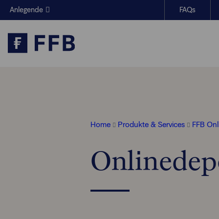
Anlegende
FAQs
Finanzberatende
Produkte &
Themen im Fokus
Wissen
Über uns
Services
Home
Produkte & Services
FFB Onl
Onlinedep