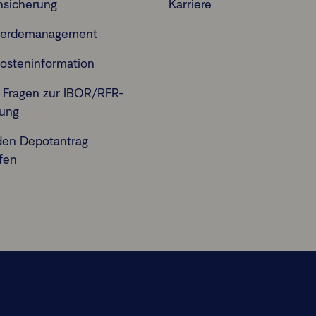
nsicherung
Karriere
erdemanagement
osteninformation
 Fragen zur IBOR/RFR-
lung
den Depotantrag
fen