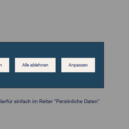
n
Alle ablehnen
Anpassen
damit auf Knopfdruck eine TAN direkt auf Ihr
h im Prozess sicher: Die mTAN wird jeweils neu
ierfür einfach im Reiter "Persönliche Daten"