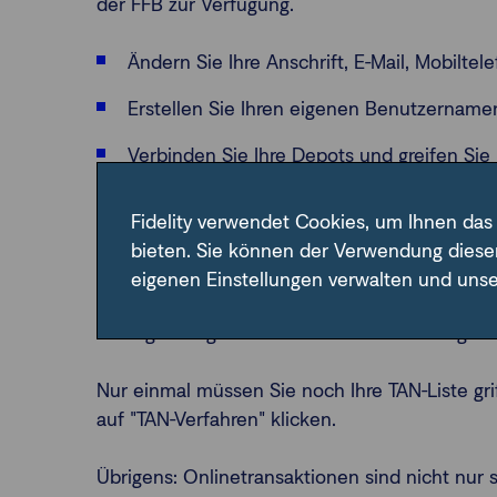
der FFB zur Verfügung.
Ändern Sie Ihre Anschrift, E-Mail, Mobilt
Erstellen Sie Ihren eigenen Benutzernam
Verbinden Sie Ihre Depots und greifen Sie
Legen Sie fest, wer Zugriff auf Ihr Depot 
Fidelity verwendet Cookies, um Ihnen das
bieten. Sie können der Verwendung diese
Bestätigen Sie Aufträge rund ums Depot schne
eigenen Einstellungen verwalten und uns
Mobiltelefon – als SMS. Damit sparen Sie sich
erzeugt und gilt nur für den in Bearbeitung be
Nur einmal müssen Sie noch Ihre TAN-Liste gri
auf "TAN-Verfahren" klicken.
Übrigens: Onlinetransaktionen sind nicht nur 