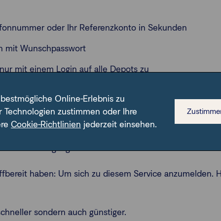
elefonnummer oder Ihr Referenzkonto in Sekunden
en mit Wunschpasswort
 nur mit einem Login auf alle Depots zu
haben darf
 bestmögliche Online-Erlebnis zu
r Technologien zustimmen oder Ihre
Zustimme
ll und bequem mit einer mobileTAN (mTAN). Sie erhalten 
ere
Cookie-Richtlinien
jederzeit einsehen.
 nicht nur die Suche nach der TAN-Liste, sondern sind auc
findlichen Vorgang.
ffbereit haben: Um sich zu diesem Service anzumelden. H
schneller sondern auch günstiger.