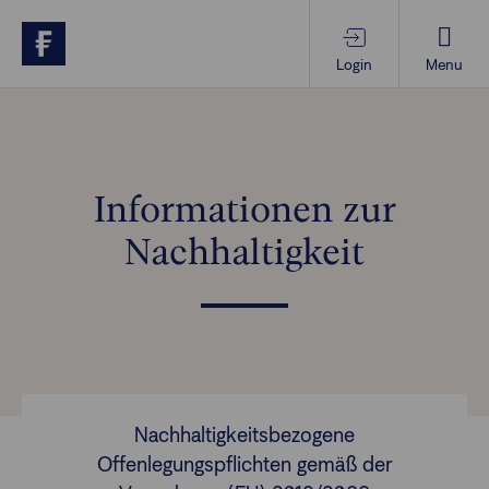
Login
Menu
Produkte & Services
Themen im Fokus
Informationen zur
Nachhaltigkeit
Wissen
Vorsorgewissen
Über uns
Nachhaltigkeitsbezogene
Offenlegungspflichten gemäß der
Anlegende