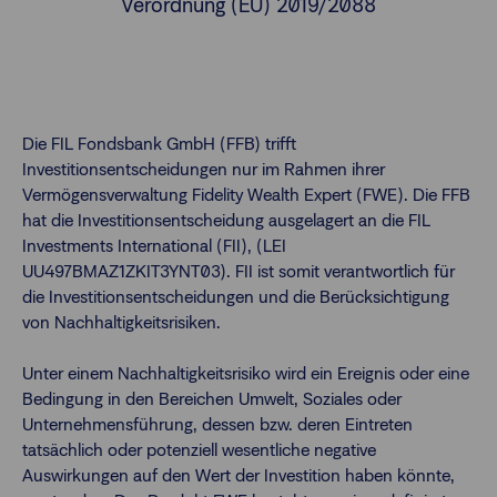
Verordnung (EU) 2019/2088
Finanzberatende
FAQs
Passwort zurücksetzen
Die FIL Fondsbank GmbH (FFB) trifft
Investitionsentscheidungen nur im Rahmen ihrer
Vermögensverwaltung Fidelity Wealth Expert (FWE). Die FFB
Karriere
hat die Investitionsentscheidung ausgelagert an die FIL
Investments International (FII), (LEI
Kontakt
UU497BMAZ1ZKIT3YNT03). FII ist somit verantwortlich für
die Investitionsentscheidungen und die Berücksichtigung
von Nachhaltigkeitsrisiken.
Login
Unter einem Nachhaltigkeitsrisiko wird ein Ereignis oder eine
Bedingung in den Bereichen Umwelt, Soziales oder
Unternehmensführung, dessen bzw. deren Eintreten
tatsächlich oder potenziell wesentliche negative
Auswirkungen auf den Wert der Investition haben könnte,