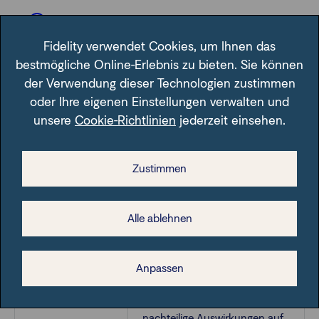
Informationen zur Nachhaltigkeit
Fidelity verwendet Cookies, um Ihnen das
bestmögliche Online-Erlebnis zu bieten. Sie können
der Verwendung dieser Technologien zustimmen
oder Ihre eigenen Einstellungen verwalten und
Änderungshistorie
unsere
Cookie-Richtlinien
jederzeit einsehen.
Zustimmen
Änderungsdatum
Beschreibung der Änderung
Alle ablehnen
Ergänzung des Wortes „im“ im
folgenden Satz: „Somit
Anpassen
berücksichtigt das Produkt
nicht vollumfänglich
17.11.2025
Nachhaltigkeitsrisiken oder
nachteilige Auswirkungen auf