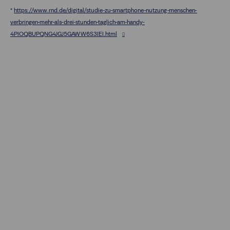
*
https://www.rnd.de/digital/studie-zu-smartphone-nutzung-menschen-
verbringen-mehr-als-drei-stunden-taglich-am-handy-
4PIOQBUPQNG4JGJ5GAWW6S3IEI.html