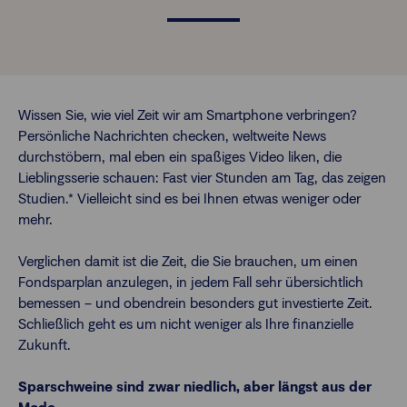
Finanzberatende
FAQs
Passwort zurücksetzen
Wissen Sie, wie viel Zeit wir am Smartphone verbringen?
Persönliche Nachrichten checken, weltweite News
durchstöbern, mal eben ein spaßiges Video liken, die
Karriere
Lieblingsserie schauen: Fast vier Stunden am Tag, das zeigen
Studien.* Vielleicht sind es bei Ihnen etwas weniger oder
Kontakt
mehr.
Verglichen damit ist die Zeit, die Sie brauchen, um einen
Login
Fondsparplan anzulegen, in jedem Fall sehr übersichtlich
bemessen – und obendrein besonders gut investierte Zeit.
Schließlich geht es um nicht weniger als Ihre finanzielle
Zukunft.
Sparschweine sind zwar niedlich, aber längst aus der