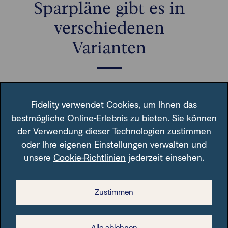
Sparpläne gibt es in
verschiedenen
Varianten
Ausgerichtet an Ihre Sparziele und Ihre
Lebenssituation
Fidelity verwendet Cookies, um Ihnen das
bestmögliche Online-Erlebnis zu bieten. Sie können
der Verwendung dieser Technologien zustimmen
oder Ihre eigenen Einstellungen verwalten und
unsere
Cookie-Richtlinien
jederzeit einsehen.
Splitsparplan
Zustimmen
Mit dem sogenannten Splitsparplan können Sie
Alle ablehnen