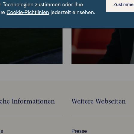
r Technologien zustimmen oder Ihre
gen dabei, ihre
Zustimme
ere
chen.
Cookie-Richtlinien
jederzeit einsehen.
iche Informationen
Weitere Webseiten
ns
Presse