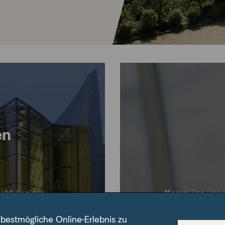
en
unabhängigen
Komm ins unser 
. Als moderne
Vertrauen
 bestmögliche Online-Erlebnis zu
inanzberater und