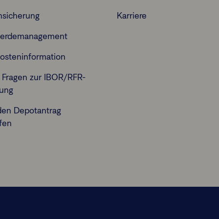
nsicherung
Karriere
erdemanagement
osteninformation
 Fragen zur IBOR/RFR-
lung
den Depotantrag
fen