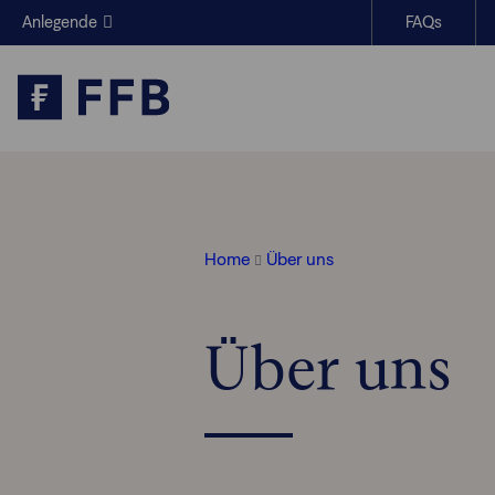
Anlegende
FAQs
Finanzberatende
Produkte &
Themen im Fokus
Wissen
Über uns
Services
Home
Über uns
Über uns