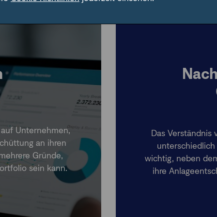
n
Nachh
r auf Unternehmen,
Das Verständnis v
schüttung an ihren
unterschiedlich 
h mehrere Gründe,
wichtig, neben de
rtfolio sein kann.
ihre Anlageentsc