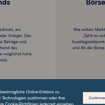
nds
Börs
edrückt, ein
Wie wirken Mark
ler Anleger. Das
Zahlt es si
e Beträge und
Ausstiegszeitpunk
echend des
und Ab der Börse 
e möglichst hohe
wird.
B
 bestmögliche Online-Erlebnis zu
r Technologien zustimmen oder Ihre
Zustimme
ere
Cookie-Richtlinien
jederzeit einsehen.