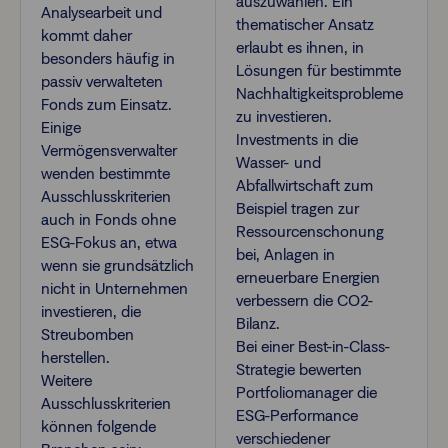
auszuwählen. Ein
Analysearbeit und
thematischer Ansatz
kommt daher
erlaubt es ihnen, in
besonders häufig in
Lösungen für bestimmte
passiv verwalteten
Nachhaltigkeitsprobleme
Fonds zum Einsatz.
zu investieren.
Einige
Investments in die
Vermögensverwalter
Wasser- und
wenden bestimmte
Abfallwirtschaft zum
Ausschlusskriterien
Beispiel tragen zur
auch in Fonds ohne
Ressourcenschonung
ESG-Fokus an, etwa
bei, Anlagen in
wenn sie grundsätzlich
erneuerbare Energien
nicht in Unternehmen
verbessern die CO2-
investieren, die
Bilanz.
Streubomben
Bei einer Best-in-Class-
herstellen.
Strategie bewerten
Weitere
Portfoliomanager die
Ausschlusskriterien
ESG-Performance
können folgende
verschiedener