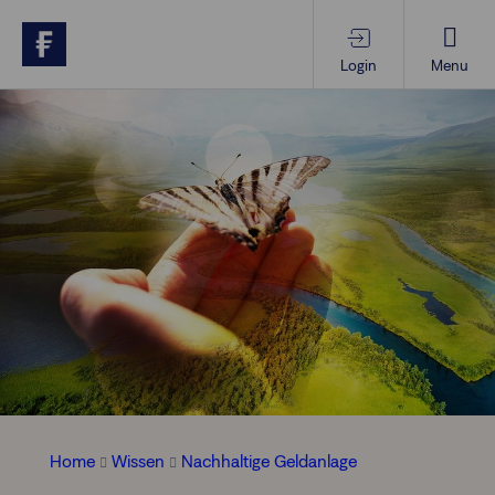
Login
Menu
Produkte & Services
Themen im Fokus
Wissen
Vorsorgewissen
Über uns
Home
Wissen
Nachhaltige Geldanlage
Anlegende