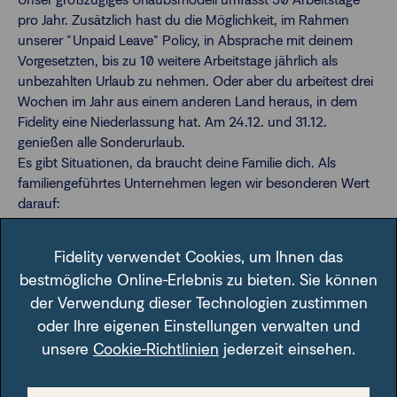
pro Jahr. Zusätzlich hast du die Möglichkeit, im Rahmen
unserer "Unpaid Leave" Policy, in Absprache mit deinem
Vorgesetzten, bis zu 10 weitere Arbeitstage jährlich als
unbezahlten Urlaub zu nehmen. Oder aber du arbeitest drei
Wochen im Jahr aus einem anderen Land heraus, in dem
Fidelity eine Niederlassung hat. Am 24.12. und 31.12.
genießen alle Sonderurlaub.
Es gibt Situationen, da braucht deine Familie dich. Als
familiengeführtes Unternehmen legen wir besonderen Wert
darauf:
Unabhängig von der gesetzlichen Elternzeit gewähren wir
dem zweiten Elternteil bis zu 14 Wochen bezahlte
Fidelity verwendet Cookies, um Ihnen das
Freistellung im Falle der Geburt/Adoption eines Kindes.
bestmögliche Online-Erlebnis zu bieten. Sie können
Wenn ein Familienmitglied Pflege benötigt, ermöglichen wir
der Verwendung dieser Technologien zustimmen
dir bis zu fünf "Care Days" als bezahlten Urlaub, damit du
oder Ihre eigenen Einstellungen verwalten und
dich um deine Angehörigen kümmern kannst.
Profitiere von einer umfassenden Vorsorge und finanziellen
unsere
Cookie-Richtlinien
jederzeit einsehen.
Sicherheit bei der FFB: