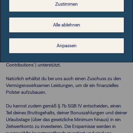
Im Allgemeinen reicht die von der Sozialversicherung
Zustimmen
gezahlte Altersrente nicht aus, um den während der aktiven
Beschäftigung erreichten Lebensstandard zu sichern. Um
diese Lücke zu schließen, bieten wir dir einen flexiblen
Alle ablehnen
'Vorsorgeplan' an. Der Standardplan wird vom Unternehmen
finanziert. Darüber hinaus wird dir die Möglichkeit
angeboten, persönliche Beiträge durch Gehaltsumwandlung
Anpassen
zu leisten. Diese flexiblen Mitarbeiterbeiträge werden von
uns durch zusätzliche Arbeitgeberbeiträge ('Matching
Contributions') unterstützt.
Natürlich erhältst du bei uns auch einen Zuschuss zu den
Vermögenswirksamen Leistungen, um dir ein finanzielles
Polster aufzubauen.
Du kannst zudem gemäß § 7b SGB IV entscheiden, einen
Teil deines Bruttogehalts, deiner Bonuszahlungen und deiner
Urlaubstage (über das gesetzliche Minimum hinaus) in ein
Zeitwertkonto zu investieren. Die Ersparnisse werden in