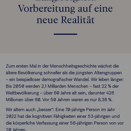
Vorbereitung auf eine
Finanzberatende
FAQs
neue Realität
Passwort zurücksetzen
Karriere
Zum ersten Mal in der Menschheitsgeschichte wächst die
Kontakt
ältere Bevölkerung schneller als die jüngsten Altersgruppen
– ein beispielloser demografischer Wandel. Wir leben länger:
Bis 2050 werden 2,1 Milliarden Menschen – fast 22 % der
Login
Weltbevölkerung – über 60 Jahre alt sein, darunter 426
Millionen über 80. Vor 50 Jahren waren es nur 8,38 %.
Wir altern auch „besser“: Eine 70-jährige Person im Jahr
2022 hat die kognitiven Fähigkeiten einer 53-jährigen und
die körperliche Verfassung einer 56-jährigen Person von vor
20 Jahren.