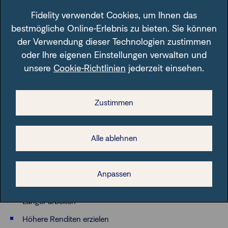
Fidelity verwendet Cookies, um Ihnen das
bestmögliche Online-Erlebnis zu bieten. Sie können
Strategien zur
der Verwendung dieser Technologien zustimmen
oder Ihre eigenen Einstellungen verwalten und
Risikominderung
unsere
Cookie-Richtlinien
jederzeit einsehen.
Zustimmen
Als Voraussetzung für die Unterstützung der drei weiteren
Säulen bei der Vorbereitung auf ein langes Leben ist die
Stärkung der finanziellen Säule entscheidend
. Um die
Alle ablehnen
finanzielle Säule zu stärken, gibt es vier Optionen:
Weniger ausgeben
Anpassen
Mehr sparen
Länger arbeiten
Höhere Renditen erzielen