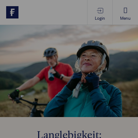
Login
Menu
Produkte & Services
Themen im Fokus
Wissen
Vorsorgewissen
Über uns
Langlebigkeit:
Anlegende